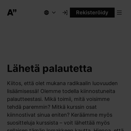
Rekisteröidy
Lähetä palautetta
Kiitos, että olet mukana radikaalin luovuuden
lisäämisessä! Olemme todella kiinnostuneita
palautteestasi. Mikä toimii, mitä voisimme
tehdä paremmin? Mitkä kurssin osat
kiinnostivat sinua eniten? Keräämme myös
suositteluja kurssista – voit lähettää myös
sellaisen tämän lomakkeen kautta. Hienoa, että