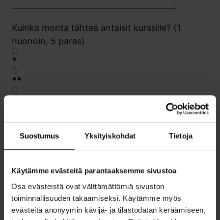
Kuinka monta tähteä antaisit kurssille? (1
huonoin, 5 paras)
*
**
***
****
Suostumus
Yksityiskohdat
Tietoja
*****
En halua vastata
Käytämme evästeitä parantaaksemme sivustoa
Miten todennäköisesti suosittelet kurssia
Osa evästeistä ovat välttämättömiä sivuston
kollegoillesi tai ystävillesi? (1 = ei lainkaan
toiminnallisuuden takaamiseksi. Käytämme myös
todennäköisesti, 5 = erittäin todennäköisesti)
evästeitä anonyymin kävijä- ja tilastodatan keräämiseen,