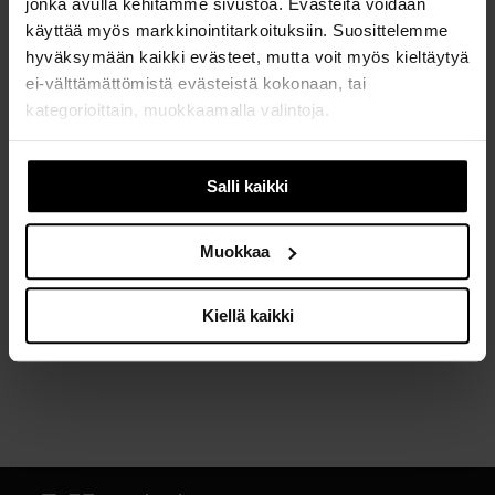
jonka avulla kehitämme sivustoa. Evästeitä voidaan
*
käyttää myös markkinointitarkoituksiin. Suosittelemme
hyväksymään kaikki evästeet, mutta voit myös kieltäytyä
**
ei-välttämättömistä evästeistä kokonaan, tai
***
kategorioittain, muokkaamalla valintoja.
****
Jos muutat mielesi myöhemmin, voit muokata asetuksia
Salli kaikki
evästeasetusten alla, sivun alalaidassa.
*****
En halua vastata
Muokkaa
Kiellä kaikki