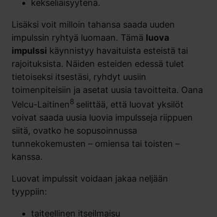
kekseliäisyytenä.
Lisäksi voit milloin tahansa saada uuden
impulssin ryhtyä luomaan. Tämä
luova
impulssi
käynnistyy havaituista esteistä tai
rajoituksista. Näiden esteiden edessä tulet
tietoiseksi itsestäsi, ryhdyt uusiin
toimenpiteisiin ja asetat uusia tavoitteita. Oana
8
Velcu-Laitinen
selittää, että luovat yksilöt
voivat saada uusia luovia impulsseja riippuen
siitä, ovatko he sopusoinnussa
tunnekokemusten – omiensa tai toisten –
kanssa.
Luovat impulssit voidaan jakaa neljään
tyyppiin:
taiteellinen itseilmaisu