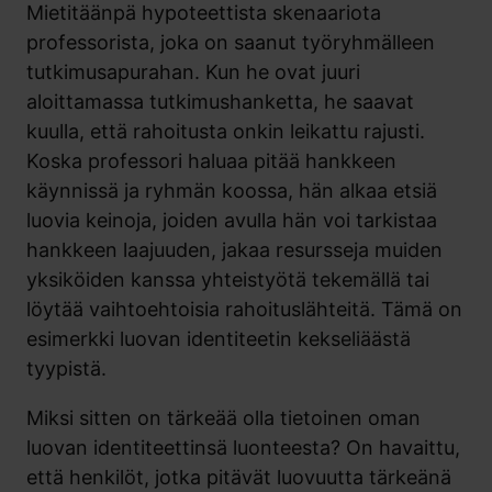
Mietitäänpä hypoteettista skenaariota
professorista, joka on saanut työryhmälleen
tutkimusapurahan. Kun he ovat juuri
aloittamassa tutkimushanketta, he saavat
kuulla, että rahoitusta onkin leikattu rajusti.
Koska professori haluaa pitää hankkeen
käynnissä ja ryhmän koossa, hän alkaa etsiä
luovia keinoja, joiden avulla hän voi tarkistaa
hankkeen laajuuden, jakaa resursseja muiden
yksiköiden kanssa yhteistyötä tekemällä
tai
löytää vaihtoehtoisia rahoituslähteitä. Tämä on
esimerkki luovan identiteetin kekseliäästä
tyypistä.
Miksi sitten on tärkeää olla tietoinen oman
luovan identiteettinsä luonteesta? On havaittu,
että henkilöt, jotka pitävät luovuutta tärkeänä