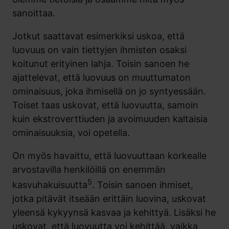
sanoittaa.
Jotkut saattavat esimerkiksi uskoa, että
luovuus on vain tiettyjen ihmisten osaksi
koitunut erityinen lahja. Toisin sanoen he
ajattelevat, että luovuus on muuttumaton
ominaisuus, joka ihmisellä on jo syntyessään.
Toiset taas uskovat, että luovuutta, samoin
kuin ekstroverttiuden ja avoimuuden kaltaisia
ominaisuuksia, voi opetella.
On myös havaittu, että luovuuttaan korkealle
arvostavilla henkilöillä on enemmän
5
kasvuhakuisuutta
. Toisin sanoen ihmiset,
jotka pitävät itseään erittäin luovina, uskovat
yleensä kykyynsä kasvaa ja kehittyä. Lisäksi he
uskovat, että luovuutta voi kehittää, vaikka