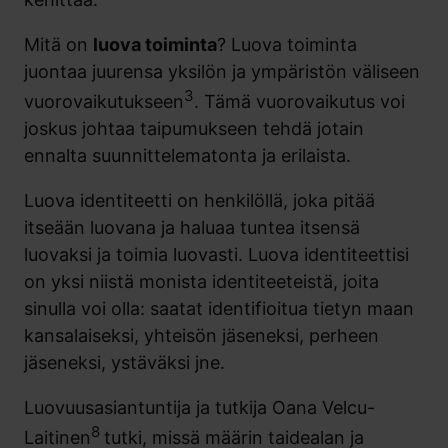
Mitä on
luova toiminta
? Luova toiminta
juontaa juurensa yksilön ja ympäristön väliseen
3
vuorovaikutukseen
. Tämä vuorovaikutus voi
joskus johtaa taipumukseen tehdä jotain
ennalta suunnittelematonta ja erilaista.
Luova identiteetti on henkilöllä, joka pitää
itseään luovana ja haluaa tuntea itsensä
luovaksi ja toimia luovasti. Luova identiteettisi
on yksi niistä monista identiteeteistä, joita
sinulla voi olla: saatat identifioitua tietyn maan
kansalaiseksi, yhteisön jäseneksi, perheen
jäseneksi, ystäväksi jne.
Luovuusasiantuntija ja tutkija Oana Velcu-
8
Laitinen
tutki, missä määrin taidealan ja