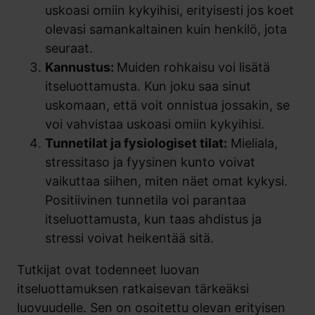
uskoasi omiin kykyihisi, erityisesti jos koet
olevasi samankaltainen kuin henkilö, jota
seuraat.
Kannustus:
Muiden rohkaisu voi lisätä
itseluottamusta. Kun joku saa sinut
uskomaan, että voit onnistua jossakin, se
voi vahvistaa uskoasi omiin kykyihisi.
Tunnetilat ja fysiologiset tilat:
Mieliala,
stressitaso ja fyysinen kunto voivat
vaikuttaa siihen, miten näet omat kykysi.
Positiivinen tunnetila voi parantaa
itseluottamusta, kun taas ahdistus ja
stressi voivat heikentää sitä.
Tutkijat ovat todenneet luovan
itseluottamuksen ratkaisevan tärkeäksi
luovuudelle. Sen on osoitettu olevan erityisen