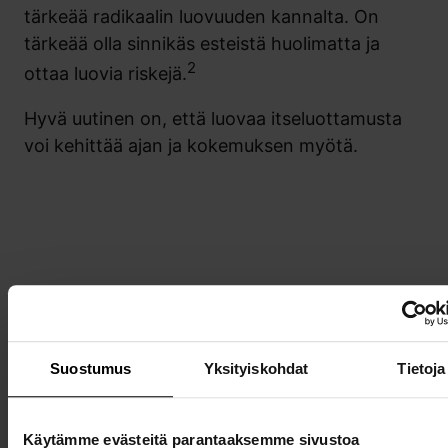
tärkeää radikaalin luovuuden kannalta. On
tärkeää olla sinnikäs esteistä huolimatta ja
2
ottaa luovia riskejä.
Hyvä uutinen on, että luovaa itseluottamusta
voi kehittää ajan ja kokemuksen myötä.
Esimerkki
Emilia Pertun uratarina
Suostumus
Yksityiskohdat
Tietoja
Käytämme evästeitä parantaaksemme sivustoa