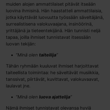
muiden alojen ammattilaiset pitävät itseään
luovina ihmisinä. Hän haastatteli ammattilaisia,
jotka käyttävät luovuutta työssään säveltäjänä,
surrealistisena valokuvaajana, insinöörinä,
yrittäjänä ja tieteentekijänä. Hän tunnisti neljä
tapaa, joilla ihmiset tunnistavat itsessään
luovan tekijän:
“Minä olen
taiteilija
”
Tähän ryhmään kuuluvat ihmiset harjoittavat
taiteellista toimintaa: he säveltävät musiikkia,
tanssivat, piirtävät, kuvittavat, valokuvaavat,
laulavat jne.
“Minä olen
luova ajattelija
”
Nämä ihmiset tunnistavat olevansa hyviä