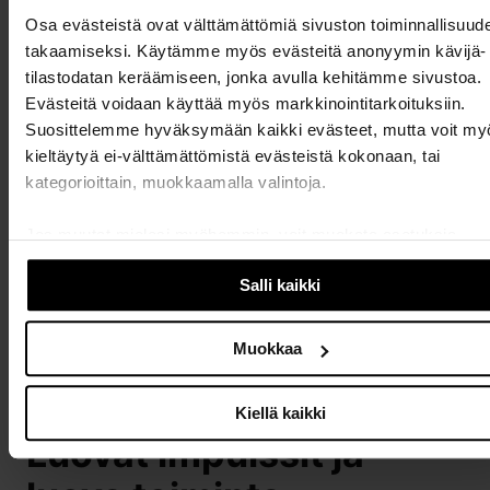
Kun rekisteröidyt pääset
Osa evästeistä ovat välttämättömiä sivuston toiminnallisuud
katsomaan kaikkia
takaamiseksi. Käytämme myös evästeitä anonyymin kävijä- 
kurssisisältöjä, kuten
tilastodatan keräämiseen, jonka avulla kehitämme sivustoa.
tehtäviä ja muuta
Evästeitä voidaan käyttää myös markkinointitarkoituksiin.
kiinnostavaa materiaalia.
Suosittelemme hyväksymään kaikki evästeet, mutta voit my
kieltäytyä ei-välttämättömistä evästeistä kokonaan, tai
Kannattaa rekisteröityä,
kategorioittain, muokkaamalla valintoja.
siihen menee vain minuutti!
Jos muutat mielesi myöhemmin, voit muokata asetuksia
evästeasetusten alla, sivun alalaidassa.
Salli kaikki
Muokkaa
Kiellä kaikki
Luovat impulssit ja