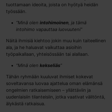
tuottamaan ideoita, joista on hyötyä heidän
työssään.
“Minä olen
intohimoinen
, ja tämä
intohimo vapauttaa luovuuteni”
Näitä ihmisiä kiehtoo jokin muu kuin taiteellinen
ala, ja he haluavat vaikuttaa asioihin
työpaikallaan, yhteisössään tai alallaan.
“Minä olen
kekseliäs
”
Tähän ryhmään kuuluvat ihmiset kokevat
soveltavansa luovaa ajattelua oman elämänsä
ongelmien ratkaisemiseen – yllättäviin ja
uudenlaisiin tilanteisiin, jotka vaativat välitöntä,
älykästä ratkaisua.