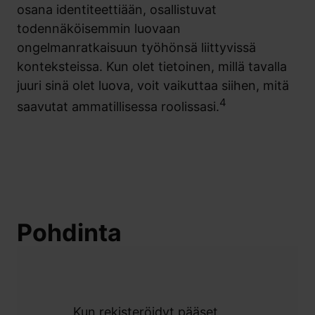
osana identiteettiään, osallistuvat
todennäköisemmin luovaan
ongelmanratkaisuun työhönsä liittyvissä
konteksteissa. Kun olet tietoinen, millä tavalla
juuri sinä olet luova, voit vaikuttaa siihen, mitä
4
saavutat ammatillisessa roolissasi.
Pohdinta
Kun rekisteröidyt pääset