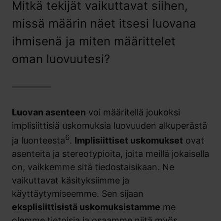
Mitkä tekijät vaikuttavat siihen,
missä määrin näet itsesi luovana
ihmisenä ja miten määrittelet
oman luovuutesi?
Luovan asenteen
voi määritellä joukoksi
implisiittisiä uskomuksia luovuuden alkuperästä
6
ja luonteesta
.
Implisiittiset uskomukset
ovat
asenteita ja stereotypioita, joita meillä jokaisella
on, vaikkemme sitä tiedostaisikaan. Ne
vaikuttavat käsityksiimme ja
käyttäytymiseemme. Sen sijaan
eksplisiittisistä uskomuksistamme
me
olemme tietoisia ja osaamme niitä myös