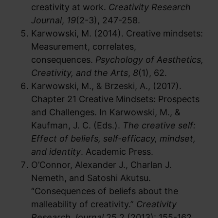
creativity at work.
Creativity Research
Journal
,
19
(2-3), 247-258.
Karwowski, M. (2014). Creative mindsets:
Measurement, correlates,
consequences.
Psychology of Aesthetics,
Creativity, and the Arts
,
8
(1), 62.
Karwowski, M., & Brzeski, A., (2017).
Chapter 21 Creative Mindsets: Prospects
and Challenges. In Karwowski, M., &
Kaufman, J. C. (Eds.).
The creative self:
Effect of beliefs, self-efficacy, mindset,
and identity
. Academic Press.
O’Connor, Alexander J., Charlan J.
Nemeth, and Satoshi Akutsu.
“Consequences of beliefs about the
malleability of creativity.”
Creativity
Research Journal
25.2 (2013): 155-162.