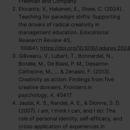
Freeman and Company.
Eloranta, V., Hakanen, E., Shaw, C. (2024).
Teaching for paradigm shifts: Supporting
the drivers of radical creativity in
management education.
Educational
Research Review
45,
100641.
https://doi.org/10.1016/j.edurev.202
Glăveanu, V., Lubart, T., Bonnardel, N.,
Botella, M., De Biaisi, P. M., Desainte-
Catherine, M., … & Zenasni, F. (2013).
Creativity as action: Findings from five
creative domains.
Frontiers in
psychology
,
4
, 40417.
Jaussi, K. S., Randel, A. E., & Dionne, S. D.
(2007). I am, I think I can, and I do: The
role of personal identity, self-efficacy, and
cross-application of experiences in