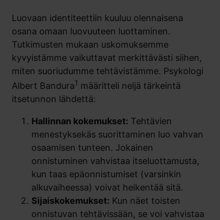
Luovaan identiteettiin kuuluu olennaisena
osana omaan luovuuteen luottaminen.
Tutkimusten mukaan uskomuksemme
kyvyistämme vaikuttavat merkittävästi siihen,
miten suoriudumme tehtävistämme. Psykologi
1
Albert Bandura
määritteli neljä tärkeintä
itsetunnon lähdettä:
Hallinnan kokemukset:
Tehtävien
menestyksekäs suorittaminen luo vahvan
osaamisen tunteen. Jokainen
onnistuminen vahvistaa itseluottamusta,
kun taas epäonnistumiset (varsinkin
alkuvaiheessa) voivat heikentää sitä.
Sijaiskokemukset:
Kun näet toisten
onnistuvan tehtävissään, se voi vahvistaa