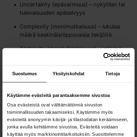
Uncertainty (epävarmuus) – nykytilan tai
tulevaisuuden epäselvyys
Complexity (monimutkaisuus) – lukuisa
määrä keskinäisriippuvaisia tekijöitä
Ambiguity (monitulkintaisuus) – vaikeus
tulkita tietoa tai syy–seuraussuhteita
BANI: hauras, ahdistunut,
Suostumus
Yksityiskohdat
Tietoja
epälineaarinen, käsittämätön
Vastauksena VUCA-kehykseen futuristi Jamais
Käytämme evästeitä parantaaksemme sivustoa
5
Cascio esitteli
BANI
-mallin
. Se siirtää
Osa evästeistä ovat välttämättömiä sivuston
painopisteen rakenteellisesta epävarmuudesta
toiminnallisuuden takaamiseksi. Käytämme myös
sen psykologisiin ja yhteiskunnallisiin
evästeitä anonyymin kävijä- ja tilastodatan keräämiseen,
vaikutuksiin:
jonka avulla kehitämme sivustoa. Evästeitä voidaan
käyttää myös markkinointitarkoituksiin. Suosittelemme