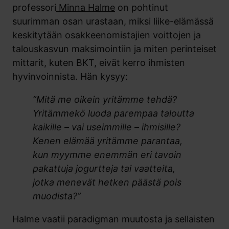
professori
Minna Halme
on pohtinut
suurimman osan urastaan, miksi liike-elämässä
keskitytään osakkeenomistajien voittojen ja
talouskasvun maksimointiin ja miten perinteiset
mittarit, kuten BKT, eivät kerro ihmisten
hyvinvoinnista. Hän kysyy:
”Mitä me oikein yritämme tehdä?
Yritämmekö luoda parempaa taloutta
kaikille – vai useimmille – ihmisille?
Kenen elämää yritämme parantaa,
kun myymme enemmän eri tavoin
pakattuja jogurtteja tai vaatteita,
jotka menevät hetken päästä pois
muodista?”
Halme vaatii paradigman muutosta ja sellaisten