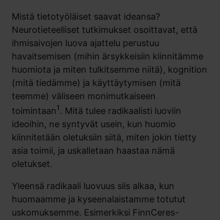
Mistä tietotyöläiset saavat ideansa?
Neurotieteelliset tutkimukset osoittavat, että
ihmisaivojen luova ajattelu perustuu
havaitsemisen (mihin ärsykkeisiin kiinnitämme
huomiota ja miten tulkitsemme niitä), kognition
(mitä tiedämme) ja käyttäytymisen (mitä
teemme) väliseen monimutkaiseen
1
toimintaan
. Mitä tulee radikaalisti luoviin
ideoihin, ne syntyvät usein, kun huomio
kiinnitetään oletuksiin siitä, miten jokin tietty
asia toimii, ja uskalletaan haastaa nämä
oletukset.
Yleensä radikaali luovuus siis alkaa, kun
huomaamme ja kyseenalaistamme totutut
uskomuksemme. Esimerkiksi FinnCeres-