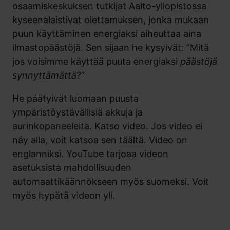
osaamiskeskuksen tutkijat Aalto-yliopistossa
kyseenalaistivat olettamuksen, jonka mukaan
puun käyttäminen energiaksi aiheuttaa aina
ilmastopäästöjä. Sen sijaan he kysyivät: ”Mitä
jos voisimme käyttää puuta energiaksi
päästöjä
synnyttämättä
?”
He päätyivät luomaan puusta
ympäristöystävällisiä akkuja ja
aurinkopaneeleita. Katso video. Jos video ei
näy alla, voit katsoa sen
täältä
. Video on
englanniksi. YouTube tarjoaa videon
asetuksista mahdollisuuden
automaattikäännökseen myös suomeksi. Voit
myös hypätä videon yli.