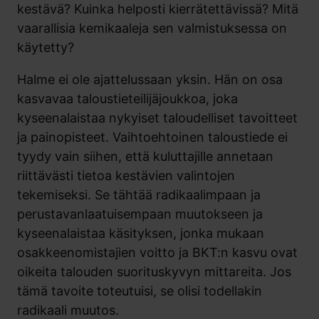
kestävä? Kuinka helposti kierrätettävissä? Mitä
vaarallisia kemikaaleja sen valmistuksessa on
käytetty?
Halme ei ole ajattelussaan yksin. Hän on osa
kasvavaa taloustieteilijäjoukkoa, joka
kyseenalaistaa nykyiset taloudelliset tavoitteet
ja painopisteet. Vaihtoehtoinen taloustiede ei
tyydy vain siihen, että kuluttajille annetaan
riittävästi tietoa kestävien valintojen
tekemiseksi. Se tähtää radikaalimpaan ja
perustavanlaatuisempaan muutokseen ja
kyseenalaistaa käsityksen, jonka mukaan
osakkeenomistajien voitto ja BKT:n kasvu ovat
oikeita talouden suorituskyvyn mittareita. Jos
tämä tavoite toteutuisi, se olisi todellakin
radikaali muutos.