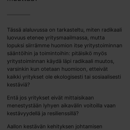
Tässä alaluvussa on tarkasteltu, miten radikaali
luovuus etenee yritysmaailmassa, mutta
lopuksi siirrämme huomion itse yritystoiminnan
sääntöihin ja toimintoihin: pitäisikö myös
yritystoiminnan käydä läpi radikaali muutos,
varsinkin kun otetaan huomioon, etteivät
kaikki yritykset ole ekologisesti tai sosiaalisesti
kestäviä?
Entä jos yritykset eivät mittaisikaan
menestystään lyhyen aikavälin voitoilla vaan
kestävyydellä ja resilienssillä?
Aallon kestävän kehityksen johtamisen