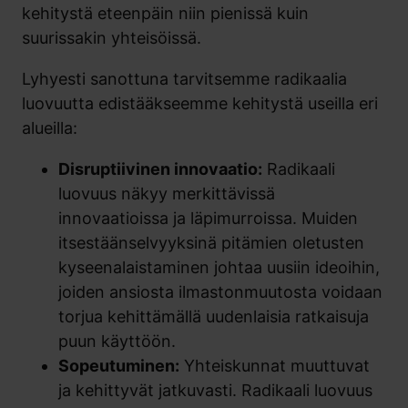
kehitystä eteenpäin niin pienissä kuin
suurissakin yhteisöissä.
Lyhyesti sanottuna tarvitsemme radikaalia
luovuutta edistääkseemme kehitystä useilla eri
alueilla:
Disruptiivinen innovaatio:
Radikaali
luovuus näkyy merkittävissä
innovaatioissa ja läpimurroissa. Muiden
itsestäänselvyyksinä pitämien oletusten
kyseenalaistaminen johtaa uusiin ideoihin,
joiden ansiosta ilmastonmuutosta voidaan
torjua kehittämällä uudenlaisia ratkaisuja
puun käyttöön.
Sopeutuminen:
Yhteiskunnat muuttuvat
ja kehittyvät jatkuvasti. Radikaali luovuus