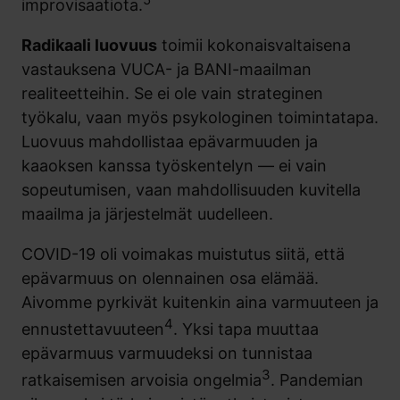
improvisaatiota.
Radikaali luovuus
toimii kokonaisvaltaisena
vastauksena VUCA- ja BANI-maailman
realiteetteihin. Se ei ole vain strateginen
työkalu, vaan myös psykologinen toimintatapa.
Luovuus mahdollistaa epävarmuuden ja
kaaoksen kanssa työskentelyn — ei vain
sopeutumisen, vaan mahdollisuuden kuvitella
maailma ja järjestelmät uudelleen.
COVID-19 oli voimakas muistutus siitä, että
epävarmuus on olennainen osa elämää.
Aivomme pyrkivät kuitenkin aina varmuuteen ja
4
ennustettavuuteen
. Yksi tapa muuttaa
epävarmuus varmuudeksi on tunnistaa
3
ratkaisemisen arvoisia ongelmia
. Pandemian