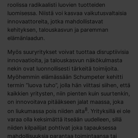
roolissa radikaalisti luovien tuotteiden
luomisessa. Niistä voi kasvaa vaikutusvaltaisia
innovaattoreita, jotka mahdollistavat
kehityksen, talouskasvun ja paremman
elämänlaadun.
Myös suuryritykset voivat tuottaa disruptiivisia
innovaatioita, ja talouskasvun näkökulmasta
nekin ovat luonnollisesti tärkeitä toimijoita.
Myöhemmin elämässään Schumpeter kehitti
termin ”luova tuho”, jolla hän viittasi siihen, että
kaikkien yritysten, niin pienten kuin suurtenkin,
on innovoitava pitääkseen jalat maassa, joka
8
on liukumassa pois niiden alta
. Yrityksillä ei ole
varaa olla keksimättä itseään uudelleen, sillä
niiden kilpailijat pohtivat joka tapauksessa
mahdollisuuksia parantaa toimintaansa tai