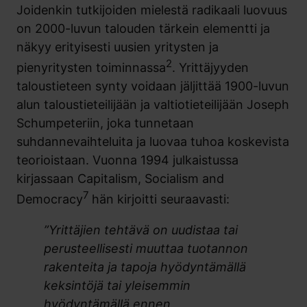
Joidenkin tutkijoiden mielestä radikaali luovuus
on 2000-luvun talouden tärkein elementti ja
näkyy erityisesti uusien yritysten ja
2
pienyritysten toiminnassa
. Yrittäjyyden
taloustieteen synty voidaan jäljittää 1900-luvun
alun taloustieteilijään ja valtiotieteilijään Joseph
Schumpeteriin, joka tunnetaan
suhdannevaihteluita ja luovaa tuhoa koskevista
teorioistaan. Vuonna 1994 julkaistussa
kirjassaan Capitalism, Socialism and
7
Democracy
hän kirjoitti seuraavasti:
”Yrittäjien tehtävä on uudistaa tai
perusteellisesti muuttaa tuotannon
rakenteita ja tapoja hyödyntämällä
keksintöjä tai yleisemmin
hyödyntämällä ennen