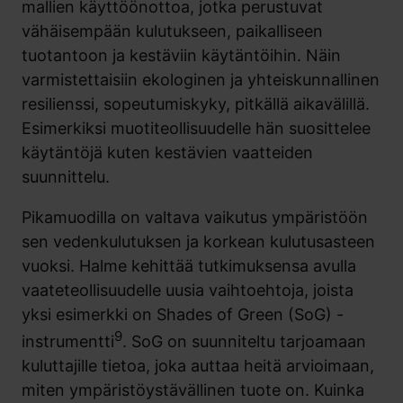
mallien käyttöönottoa, jotka perustuvat
vähäisempään kulutukseen, paikalliseen
tuotantoon ja kestäviin käytäntöihin. Näin
varmistettaisiin ekologinen ja yhteiskunnallinen
resilienssi, sopeutumiskyky, pitkällä aikavälillä.
Esimerkiksi muotiteollisuudelle hän suosittelee
käytäntöjä kuten kestävien vaatteiden
suunnittelu.
Pikamuodilla on valtava vaikutus ympäristöön
sen vedenkulutuksen ja korkean kulutusasteen
vuoksi.
Halme kehittää tutkimuksensa avulla
vaateteollisuudelle uusia vaihtoehtoja, joista
yksi esimerkki on
Shades of Green (SoG)
-
9
instrumentti
. SoG on suunniteltu tarjoamaan
kuluttajille tietoa, joka auttaa heitä arvioimaan,
miten ympäristöystävällinen tuote on. Kuinka