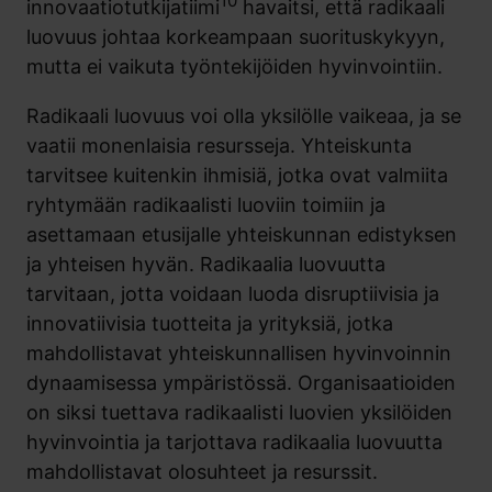
10
innovaatiotutkijatiimi
havaitsi, että radikaali
luovuus johtaa korkeampaan suorituskykyyn,
mutta ei vaikuta työntekijöiden hyvinvointiin.
Radikaali luovuus voi olla yksilölle vaikeaa, ja se
vaatii monenlaisia resursseja. Yhteiskunta
tarvitsee kuitenkin ihmisiä, jotka ovat valmiita
ryhtymään radikaalisti luoviin toimiin ja
asettamaan etusijalle yhteiskunnan edistyksen
ja yhteisen hyvän. Radikaalia luovuutta
tarvitaan, jotta voidaan luoda disruptiivisia ja
innovatiivisia tuotteita ja yrityksiä, jotka
mahdollistavat yhteiskunnallisen hyvinvoinnin
dynaamisessa ympäristössä. Organisaatioiden
on siksi tuettava radikaalisti luovien yksilöiden
hyvinvointia ja tarjottava radikaalia luovuutta
mahdollistavat olosuhteet ja resurssit.