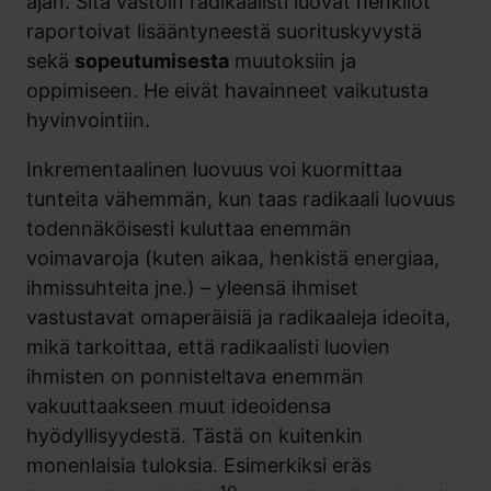
ajan. Sitä vastoin radikaalisti luovat henkilöt
raportoivat lisääntyneestä suorituskyvystä
sekä
sopeutumisesta
muutoksiin ja
oppimiseen. He eivät havainneet vaikutusta
hyvinvointiin.
Inkrementaalinen luovuus voi kuormittaa
tunteita vähemmän, kun taas radikaali luovuus
todennäköisesti kuluttaa enemmän
voimavaroja (kuten aikaa, henkistä energiaa,
ihmissuhteita jne.) – yleensä ihmiset
vastustavat omaperäisiä ja radikaaleja ideoita,
mikä tarkoittaa, että radikaalisti luovien
ihmisten on ponnisteltava enemmän
vakuuttaakseen muut ideoidensa
hyödyllisyydestä. Tästä on kuitenkin
monenlaisia tuloksia. Esimerkiksi eräs