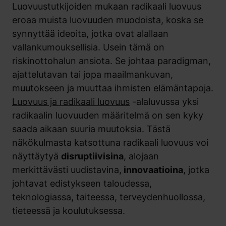
Luovuustutkijoiden mukaan radikaali luovuus
eroaa muista luovuuden muodoista, koska se
synnyttää ideoita, jotka ovat alallaan
vallankumouksellisia. Usein tämä on
riskinottohalun ansiota. Se johtaa paradigman,
ajattelutavan tai jopa maailmankuvan,
muutokseen ja muuttaa ihmisten elämäntapoja.
Luovuus ja radikaali luovuus
-alaluvussa yksi
radikaalin luovuuden määritelmä on sen kyky
saada aikaan suuria muutoksia. Tästä
näkökulmasta katsottuna radikaali luovuus voi
näyttäytyä
disruptiivisina
, alojaan
merkittävästi uudistavina,
innovaatioina
, jotka
johtavat edistykseen taloudessa,
teknologiassa, taiteessa, terveydenhuollossa,
tieteessä ja koulutuksessa.