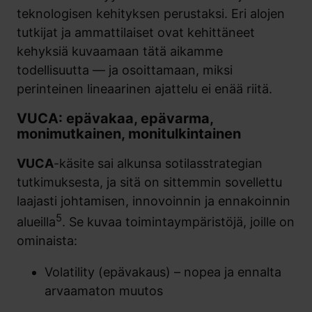
teknologisen kehityksen perustaksi. Eri alojen
tutkijat ja ammattilaiset ovat kehittäneet
kehyksiä kuvaamaan tätä aikamme
todellisuutta — ja osoittamaan, miksi
perinteinen lineaarinen ajattelu ei enää riitä.
VUCA: epävakaa, epävarma,
monimutkainen, monitulkintainen
VUCA
-käsite sai alkunsa sotilasstrategian
tutkimuksesta, ja sitä on sittemmin sovellettu
laajasti johtamisen, innovoinnin ja ennakoinnin
5
alueilla
. Se kuvaa toimintaympäristöjä, joille on
ominaista:
Volatility (epävakaus) – nopea ja ennalta
arvaamaton muutos