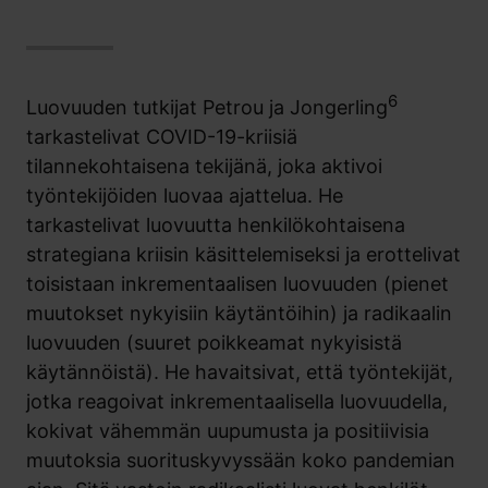
6
Luovuuden tutkijat Petrou ja Jongerling
tarkastelivat COVID-19-kriisiä
tilannekohtaisena tekijänä, joka aktivoi
työntekijöiden luovaa ajattelua. He
tarkastelivat luovuutta henkilökohtaisena
strategiana kriisin käsittelemiseksi ja erottelivat
toisistaan inkrementaalisen luovuuden (pienet
muutokset nykyisiin käytäntöihin) ja radikaalin
luovuuden (suuret poikkeamat nykyisistä
käytännöistä). He havaitsivat, että työntekijät,
jotka reagoivat inkrementaalisella luovuudella,
kokivat vähemmän uupumusta ja positiivisia
muutoksia suorituskyvyssään koko pandemian