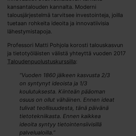
kansantalouden kannalta. Moderni
talousjärjestelmä tarvitsee investointeja, joilla
tuetaan rohkeita ideoita ja innovatiivisia
lähestymistapoja.
Professori Matti Pohjola korosti talouskasvun
ja tietotyöläisten välistä yhteyttä vuoden 2017
Taloudenpuolustuskurssilla
:
“Vuoden 1860 jälkeen kasvusta 2/3
on syntynyt ideoista ja 1/3
koulutuksesta. Kiinteän pääoman
osuus on ollut vähäinen. Ennen ideat
tulivat teollisuudesta, tänä päivänä
tietotekniikasta. Ennen kaikkea
ideoita syntyy tietointensiivisillä
palvelualoilla.”