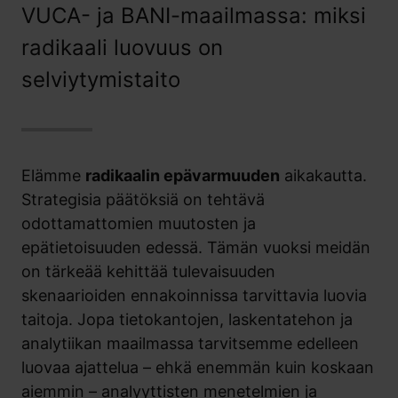
VUCA- ja BANI-maailmassa: miksi
radikaali luovuus on
selviytymistaito
Elämme
radikaalin epävarmuuden
aikakautta.
Strategisia päätöksiä on tehtävä
odottamattomien muutosten ja
epätietoisuuden edessä. Tämän vuoksi meidän
on tärkeää kehittää tulevaisuuden
skenaarioiden ennakoinnissa tarvittavia luovia
taitoja. Jopa tietokantojen, laskentatehon ja
analytiikan maailmassa tarvitsemme edelleen
luovaa ajattelua – ehkä enemmän kuin koskaan
aiemmin – analyyttisten menetelmien ja