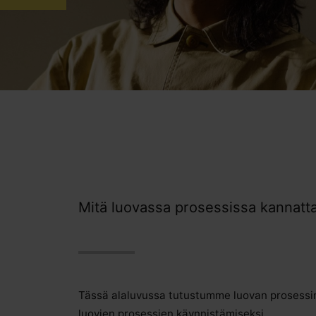
Mitä luovassa prosessissa kannatt
Tässä alaluvussa tutustumme luovan prosessi
luovien prosessien käynnistämiseksi.