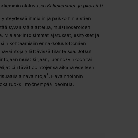
tarkemmin alaluvussa
Kokeileminen ja pilotointi
.
yhteydessä ihmisiin ja paikkoihin aistien
tää syvällistä ajattelua, muistilokeroiden
a. Mielenkiintoisimmat ajatukset, esitykset ja
aisiin kohtaamisiin ennakkoluulottomien
vaintoja yllättävissä tilanteissa. Jotkut
aintojaan muistikirjaan, luonnosvihkoon tai
lijat piirtävät opintojensa aikana edelleen
5
isuaalisia havaintoja
. Havainnoinnin
 joka ruokkii myöhempää ideointia.