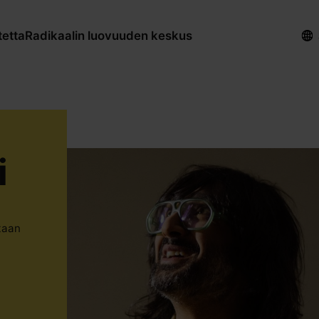
tetta
Radikaalin luovuuden keskus
i
taan