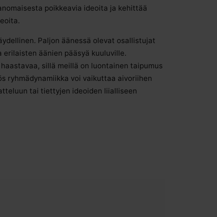
anomaisesta poikkeavia ideoita ja kehittää
eoita.
täydellinen. Paljon äänessä olevat osallistujat
 erilaisten äänien pääsyä kuuluville.
haastavaa, sillä meillä on luontainen taipumus
ös ryhmädynamiikka voi vaikuttaa aivoriihen
eluun tai tiettyjen ideoiden liialliseen