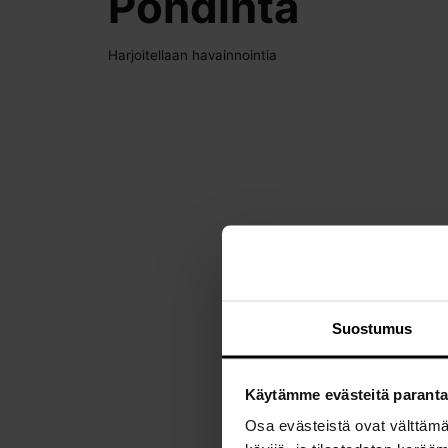
Pohdinta
Harjoitellaan havainnointia
Suostumus
Käytämme evästeitä parant
Osa evästeistä ovat välttäm