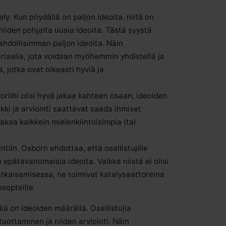
ly: Kun pöydällä on paljon ideoita, niitä on
iiden pohjalta uusia ideoita. Tästä syystä
hdollisimman paljon ideoita. Näin
riaalia, jota voidaan myöhemmin yhdistellä ja
, jotka ovat oikeasti hyviä ja
oriihi olisi hyvä jakaa kahteen osaan, ideoiden
ikki ja arviointi saattavat saada ihmiset
jakaa kaikkein mielenkiintoisimpia (tai
intiin. Osborn ehdottaa, että osallistujille
 epätavanomaisia ideoita. Vaikka niistä ei olisi
tkaisemisessa, ne toimivat katalysaattoreina
nsepteille.
äliä on ideoiden määrällä. Osallistujia
ottaminen ja niiden arviointi. Näin