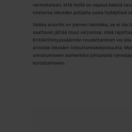
varmistetaan, että heillä on vapaus keksiä tav
toistensa ideoiden pohjalta uusia hyödyllisiä id
Vaikka aivoriihi on yleinen tekniikka, se ei ole 
saattavat jättää muut varjoonsa, mikä rajoittaa
Kritiikittömyyssäännön noudattaminen voi olla 
arvioida ideoiden toteuttamiskelpoisuutta. My
onnistumiseen esimerkiksi johtamalla ryhmäajatt
korostumiseen.