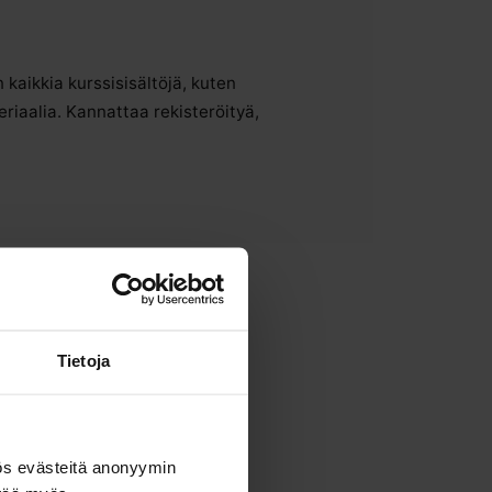
kaikkia kurssisisältöjä, kuten
riaalia. Kannattaa rekisteröityä,
Tietoja
ös evästeitä anonyymin