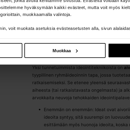
ämiseen, jonka avulla kehitämme sivustoa. Evästeitä voidaan käy
uosittelemme hyväksymään kaikki evästeet, mutta voit myös kielt
gorioittain, muokkaamalla valintoja.
n, voit muokata asetuksia evästeasetusten alla, sivun alalaida
Valmisteluvaiheeseen voi kuulua myös aivoriihi
ja tarkoituksellista mielen harhailun sallimista
(esimerkiksi piirrosten tai valokuvien) tai sanoj
Muokkaa
Tekniikoita on monenlaisia.
Yksi tunnetuimmista ideointitekniikoista on
aiv
tyypillinen ryhmäideoinnin tapa, jossa tuoteta
ratkaisemiseksi. Se etenee yleensä seuraavast
aiheesta (tai ratkaistavasta ongelmasta) ja alk
arvokkaita neuvoja tehokkaiden ideointipalave
Enemmän on enemmän: Ideat ovat aivori
ideoita syntyy, sitä suurempi on luovuuden
esittämään myös huonoja ideoita, koska 