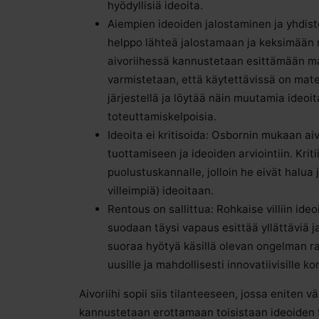
hyödyllisiä ideoita.
Aiempien ideoiden jalostaminen ja yhdiste
helppo lähteä jalostamaan ja keksimään n
aivoriihessä kannustetaan esittämään ma
varmistetaan, että käytettävissä on mate
järjestellä ja löytää näin muutamia ideoita
toteuttamiskelpoisia.
Ideoita ei kritisoida: Osbornin mukaan aiv
tuottamiseen ja ideoiden arviointiin. Kriti
puolustuskannalle, jolloin he eivät halua 
villeimpiä) ideoitaan.
Rentous on sallittua: Rohkaise villiin ideo
suodaan täysi vapaus esittää yllättäviä ja
suoraa hyötyä käsillä olevan ongelman ra
uusille ja mahdollisesti innovatiivisille ko
Aivoriihi sopii siis tilanteeseen, jossa eniten v
kannustetaan erottamaan toisistaan ideoiden tu