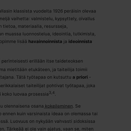
llasin klassista vuodelta 1926 peräisin olevaa
eljä vaihetta: valmistelu, kypsyttely, oivallus
tietoa, materiaalia, resursseja,
un muassa luonnostelua, ideointia, tutkimista,
 opimme lisää
havainnoinnista
ja
ideoinnista
perinteisesti erillään itse taideteoksen
a mietitään etukäteen, ja taiteilija toimii
ttajana. Tätä työtapaa on kutsuttu
a priori
-
rikkalaiset taiteilijat pohtivat työtapaa, joka
3,4
i koko luovaa prosessia
.
luu olennaisena osana
kokeileminen
. Se
jo ennen kuin varsinaista ideaa on olemassa tai
äessä. Luovuus on nykyään vahvasti sidoksissa
n. Tärkeää ei ole vain ajatus, vaan se, miten