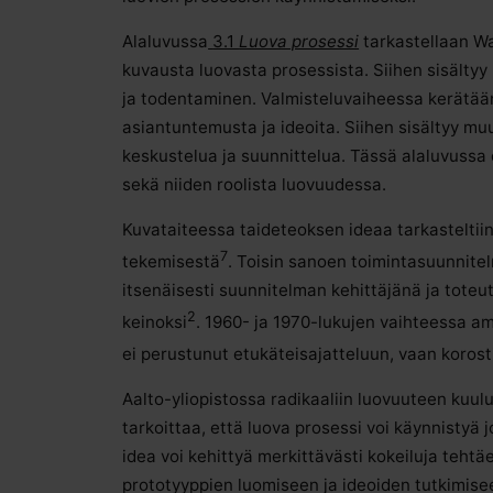
Alaluvussa
3.1
Luova prosessi
tarkastellaan Wa
kuvausta luovasta prosessista. Siihen sisältyy n
ja todentaminen. Valmisteluvaiheessa kerätään 
asiantuntemusta ja ideoita. Siihen sisältyy mu
keskustelua ja suunnittelua. Tässä alaluvussa
sekä niiden roolista luovuudessa.
Kuvataiteessa taideteoksen ideaa tarkasteltiin 
7
tekemisestä
. Toisin sanoen toimintasuunnitelm
itsenäisesti suunnitelman kehittäjänä ja toteu
2
keinoksi
. 1960- ja 1970-lukujen vaihteessa ame
ei perustunut etukäteisajatteluun, vaan korost
Aalto-yliopistossa radikaaliin luovuuteen kuu
tarkoittaa, että luova prosessi voi käynnistyä 
idea voi kehittyä merkittävästi kokeiluja teht
prototyyppien luomiseen ja ideoiden tutkimisee