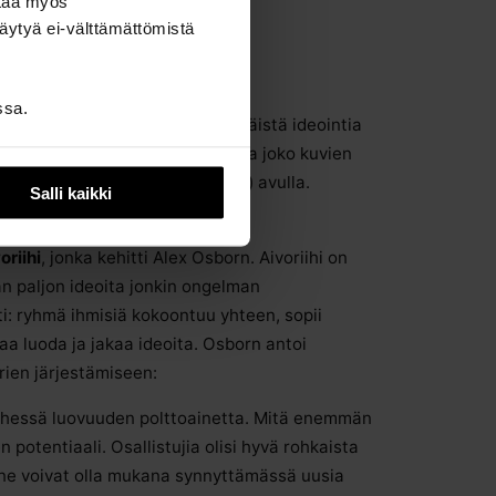
ttää myös
äytyä ei-välttämättömistä
ssa.
tyyppistä ryhmäideointia, itsenäistä ideointia
. Ideointi on ideoiden tuottamista joko kuvien
en (kirjoitettujen tai puhuttujen) avulla.
Salli kaikki
oriihi
, jonka kehitti Alex Osborn. Aivoriihi on
an paljon ideoita jonkin ongelman
i: ryhmä ihmisiä kokoontuu yhteen, sopii
aa luoda ja jakaa ideoita. Osborn antoi
rien järjestämiseen:
ihessä luovuuden polttoainetta. Mitä enemmän
 potentiaali. Osallistujia olisi hyvä rohkaista
ne voivat olla mukana synnyttämässä uusia