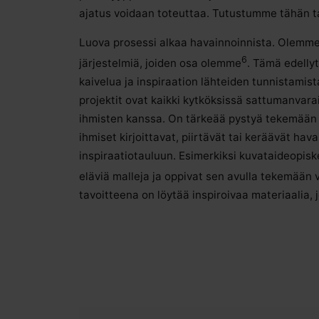
ajatus voidaan toteuttaa. Tutustumme tähän 
Luova prosessi alkaa havainnoinnista. Olemme 
6
järjestelmiä, joiden osa olemme
. Tämä edellyt
kaivelua ja inspiraation lähteiden tunnistamist
projektit ovat kaikki kytköksissä sattumanvar
ihmisten kanssa. On tärkeää pystyä tekemään ha
ihmiset kirjoittavat, piirtävät tai keräävät hav
inspiraatiotauluun. Esimerkiksi kuvataideopiske
eläviä malleja ja oppivat sen avulla tekemään v
tavoitteena on löytää inspiroivaa materiaalia,