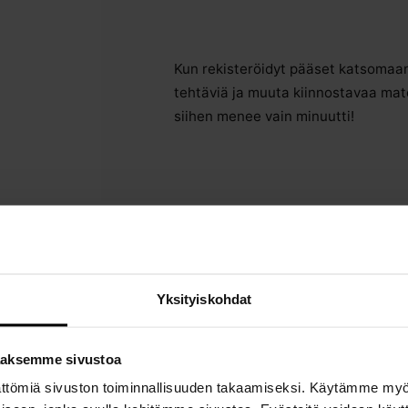
Kun rekisteröidyt pääset katsomaan 
tehtäviä ja muuta kiinnostavaa mate
siihen menee vain minuutti!
Yksityiskohdat
Aivoriihi
aaksemme sivustoa
ättömiä sivuston toiminnallisuuden takaamiseksi. Käytämme my
Miten tuottaa paljon ideoita?