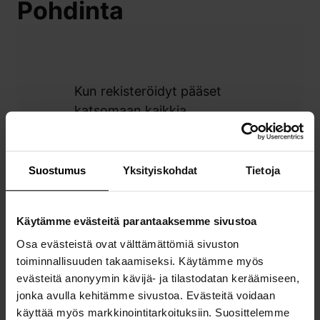
Pohdinta
Kun rekisteröidyt pääset
katsomaan kaikkia
kurssisisältöjä, kuten
tehtäviä ja muuta
kiinnostavaa materiaalia.
Suostumus
Yksityiskohdat
Tietoja
Kannattaa rekisteröityä,
siihen menee vain minuutti!
Käytämme evästeitä parantaaksemme sivustoa
Osa evästeistä ovat välttämättömiä sivuston
toiminnallisuuden takaamiseksi. Käytämme myös
evästeitä anonyymin kävijä- ja tilastodatan keräämiseen,
jonka avulla kehitämme sivustoa. Evästeitä voidaan
käyttää myös markkinointitarkoituksiin. Suosittelemme