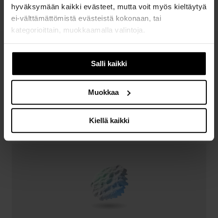
hyväksymään kaikki evästeet, mutta voit myös kieltäytyä
ei-välttämättömistä evästeistä kokonaan, tai
kategorioittain, muokkaamalla valintoja.
Luvun sisältö
Jos muutat mielesi myöhemmin, voit muokata asetuksia
0/3 vaadittua alalukua
Salli kaikki
evästeasetusten alla, sivun alalaidassa.
Vaatimukset
Muokkaa
Suorita luvun johdanto ja vähintään 3 alalukua
suorittaaksesi luvun.
Kiellä kaikki